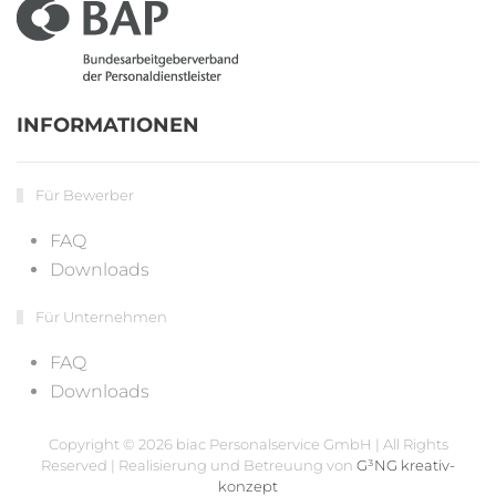
INFORMATIONEN
Für Bewerber
FAQ
Downloads
Für Unternehmen
FAQ
Downloads
Copyright ©
2026 biac Personalservice GmbH | All Rights
Reserved | Realisierung und Betreuung von
G³NG kreativ-
konzept