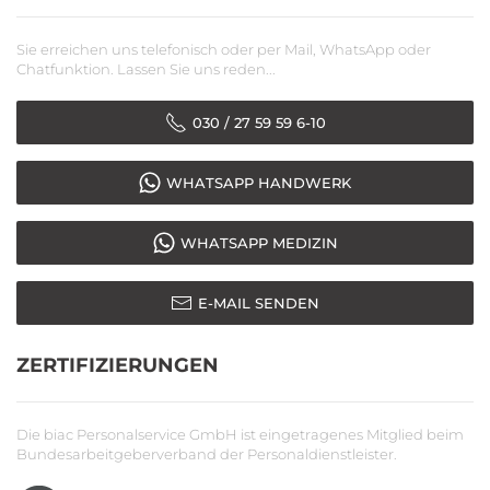
Sie erreichen uns telefonisch oder per Mail, WhatsApp oder
Chatfunktion. Lassen Sie uns reden...
030 / 27 59 59 6-10
WHATSAPP HANDWERK
WHATSAPP MEDIZIN
E-MAIL SENDEN
ZERTIFIZIERUNGEN
Die biac Personalservice GmbH ist eingetragenes Mitglied beim
Bundesarbeitgeberverband der Personaldienstleister.